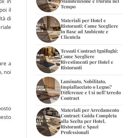
li in
Manutenzione e Durata nel
Tempo
oi il
tà di
Materiali per Hotel e
Ristoranti: Come Scegliere
riale
in Base ad Ambiente e
Clientela
Tessuti Contract Ignifughi:
Come Scegliere
Rivestimenti per Hotel e
are a
Ristoranti
, noi
Laminato, Nobilitato,
Impiallacciato o Legno?
Differenze e Usi nell’Arredo
Contract
posto
Materiali per Arredamento
Contract: Guida Completa
uesto
alla Scelta per Hotel,
Ristoranti e Spazi
Professionali