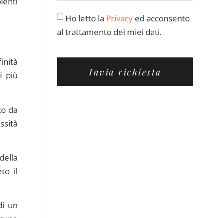
ienti
Ho letto la
Privacy
ed acconsento
al trattamento dei miei dati.
inità
Invia richiesta
i più
to da
ssità
della
to il
di un