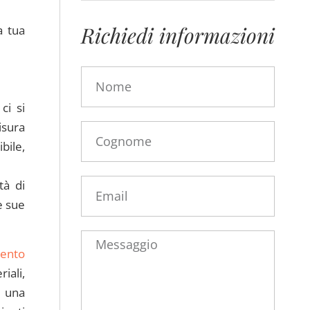
Richiedi informazioni
a tua
ci si
isura
bile,
tà di
e sue
ento
iali,
i una