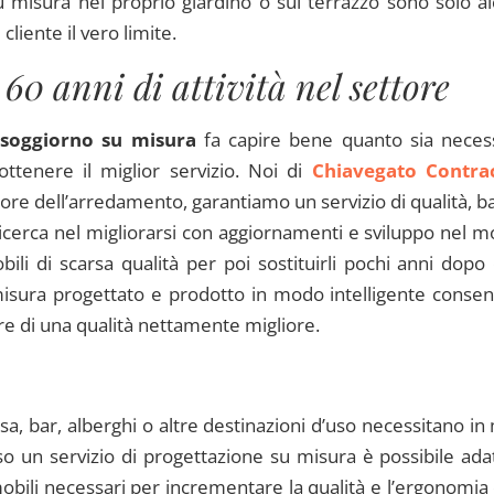
 misura nel proprio giardino o sul terrazzo sono solo a
 cliente il vero limite.
 60 anni di attività nel settore
soggiorno su misura
fa capire bene quanto sia neces
ottenere il miglior servizio. Noi di
Chiavegato Contra
ettore dell’arredamento, garantiamo un servizio di qualità, b
 ricerca nel migliorarsi con aggiornamenti e sviluppo nel 
ili di scarsa qualità per poi sostituirli pochi anni dopo
sura progettato e prodotto in modo intelligente consen
re di una qualità nettamente migliore.
sa, bar, alberghi o altre destinazioni d’uso necessitano in 
so un servizio di progettazione su misura è possibile ada
 mobili necessari per incrementare la qualità e l’ergonomia 