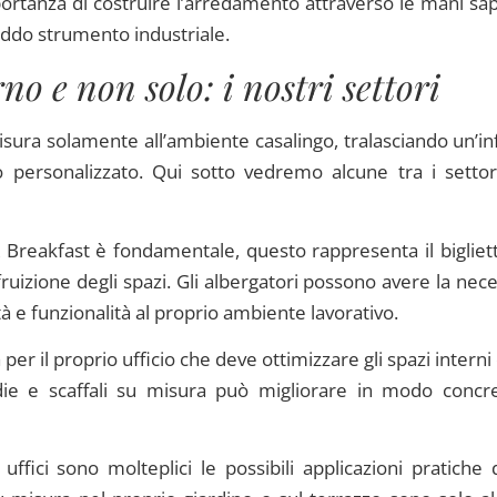
ortanza di costruire l’arredamento attraverso le mani sap
eddo strumento industriale.
no e non solo: i nostri settori
ura solamente all’ambiente casalingo, tralasciando un’inf
o personalizzato. Qui sotto vedremo alcune tra i settor
& Breakfast è fondamentale, questo rappresenta il bigliet
fruizione degli spazi. Gli albergatori possono avere la nece
à e funzionalità al proprio ambiente lavorativo.
per il proprio ufficio che deve ottimizzare gli spazi interni 
edie e scaffali su misura può migliorare in modo concre
i uffici sono molteplici le possibili applicazioni pratiche 