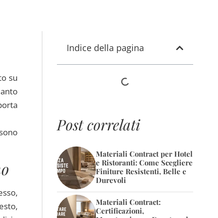
Indice della pagina
to su
uanto
porta
Post correlati
ssono
Materiali Contract per Hotel
e Ristoranti: Come Scegliere
no
Finiture Resistenti, Belle e
Durevoli
esso,
Materiali Contract:
esto,
Certificazioni,