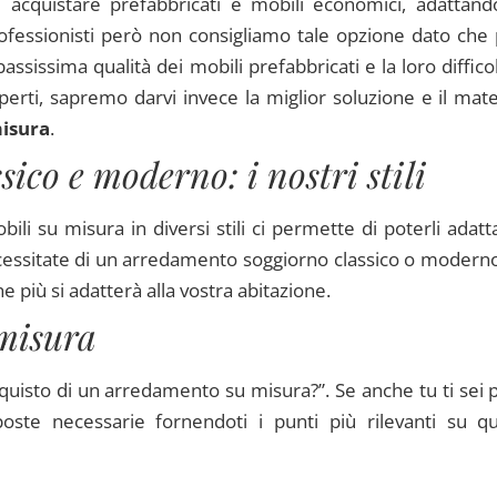
cquistare prefabbricati e mobili economici, adattando
fessionisti però non consigliamo tale opzione dato che p
assissima qualità dei mobili prefabbricati e la loro difficol
perti, sapremo darvi invece la miglior soluzione e il mate
misura
.
ico e moderno: i nostri stili
obili su misura in diversi stili ci permette di poterli adatt
ecessitate di un arredamento soggiorno classico o moderno
 più si adatterà alla vostra abitazione.
 misura
cquisto di un arredamento su misura?”. Se anche tu ti sei 
oste necessarie fornendoti i punti più rilevanti su q