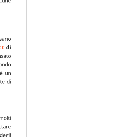
lcune
sario
ct
di
asato
mondo
 è un
te di
molti
ttare
degli