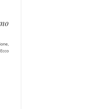
no
ione,
 Ecco